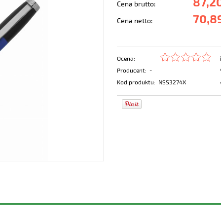
87,20
Cena brutto:
70,89
Cena netto:
Ocena:
Producent:
-
Kod produktu:
NSS3274X