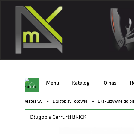
Menu
Katalogi
O nas
R
»
»
Jesteś w:
Długopisy i ołówki
Ekskluzywne do pi
Długopis Cerrurti BRICK