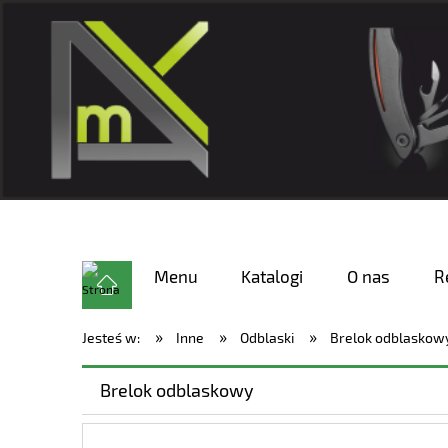
Menu
Katalogi
O nas
R
»
»
»
Jesteś w:
Inne
Odblaski
Brelok odblaskow
Brelok odblaskowy