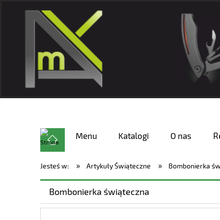
Menu
Katalogi
O nas
R
»
»
Jesteś w:
Artykuły Świąteczne
Bombonierka św
Bombonierka świąteczna