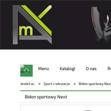
Menu
Katalogi
O nas
R
»
»
Jesteś w:
Sport i rekreacja
Bidon sportowy Nex
Bidon sportowy Next