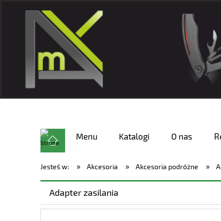
Menu
Katalogi
O nas
R
»
»
»
Jesteś w:
Akcesoria
Akcesoria podróżne
A
Adapter zasilania