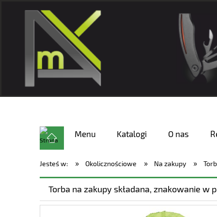
Menu
Katalogi
O nas
R
»
»
»
Jesteś w:
Okolicznościowe
Na zakupy
Torb
Torba na zakupy składana, znakowanie w 