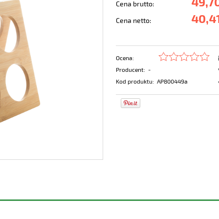
49,70
Cena brutto:
40,41
Cena netto:
Ocena:
Producent:
-
Kod produktu:
AP800449a