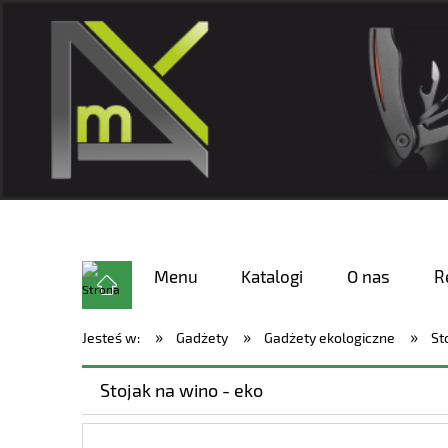
Menu
Katalogi
O nas
R
»
»
»
Jesteś w:
Gadżety
Gadżety ekologiczne
St
Stojak na wino - eko